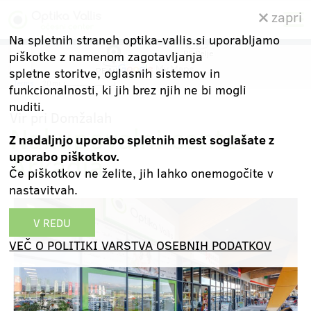
zapri
Na spletnih straneh optika-vallis.si uporabljamo
piškotke z namenom zagotavljanja
spletne storitve, oglasnih sistemov in
funkcionalnosti, ki jih brez njih ne bi mogli
nuditi.
Vir pri Domžalah
Nakupovalni center
Z nadaljnjo uporabo spletnih mest soglašate z
Arkadia
uporabo piškotkov.
Če piškotkov ne želite, jih lahko onemogočite v
nastavitvah.
V REDU
VEČ O POLITIKI VARSTVA OSEBNIH PODATKOV