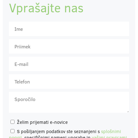
Vprašajte nas
Želim prijemati e-novice
S pošiljanjem podatkov ste seznanjeni s
splošnimi
pogoji
, specifičnimi nameni uporabe in
vašimi pravicami