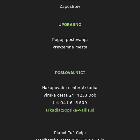
Zaposlitev
UPORABNO
Pogoji poslovanja
Prevzemna mesta
POSLOVALNICI
Nakupovalni center Arkadia
Virska cesta 21, 1233 Dob
tel: 041 615 509
arkadia@optika-vallis.si
Planet Tuš Celje
Mariborska cesta 128, 3000 Celje