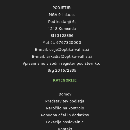
PODJETJE:
MGV 91 d.o.o.
Pod kostanji 6,
1218 Komenda
SI13128396
Mat.št: 6767320000
E-mail:
celje@optika-vallis.si
E-mail:
arkadia@optika-vallis.si
Vpisani smo v sodni register pod številko:
Srg 2015/2835
KATEGORIJE
Domov
Predstavitev podjetja
Naročilo na kontrolo
Ponudba očal in dodatkov
Lokacije poslovalnic
Kontakt